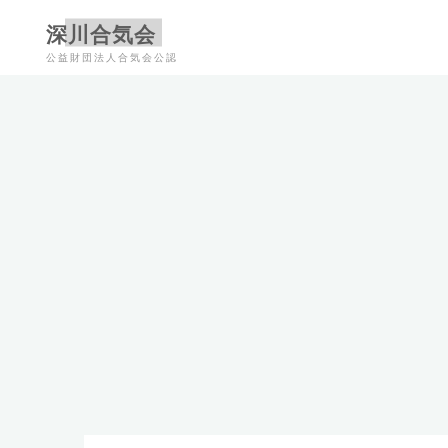
コ
深川合気会
ン
公益財団法人合気会公認
テ
ン
ツ
へ
ス
キ
ッ
プ