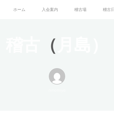
ホーム
入会案内
稽古場
稽古
稽
古
（
月
島
）
ninomiya