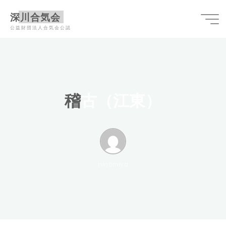
コ
深川合気会
ン
公益財団法人合気会公認
テ
ン
ツ
へ
ス
稽
古
（
江
東
）
キ
ッ
プ
ninomiya