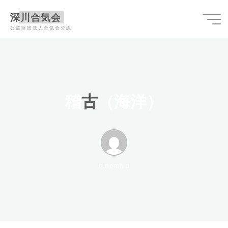
コ
深川合気会
ン
公益財団法人合気会公認
テ
ン
ツ
へ
ス
稽
古
古
（
海
洋
）
キ
ッ
プ
ninomiya