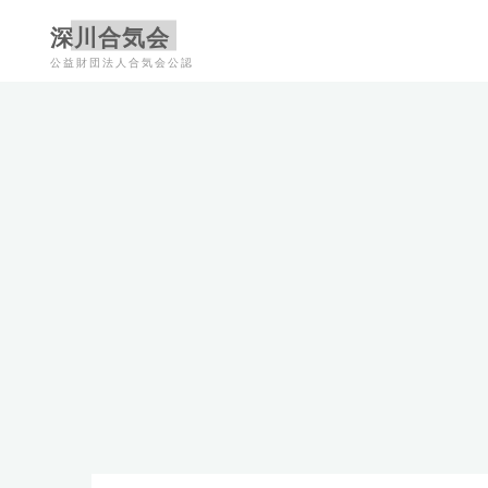
コ
深川合気会
ン
公益財団法人合気会公認
テ
ン
ツ
へ
ス
キ
ッ
プ