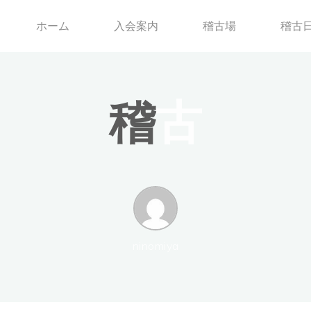
ホーム
入会案内
稽古場
稽古
稽
古
ninomiya