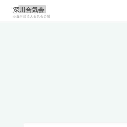
コ
深川合気会
ン
公益財団法人合気会公認
テ
ン
ツ
へ
ス
キ
ッ
プ