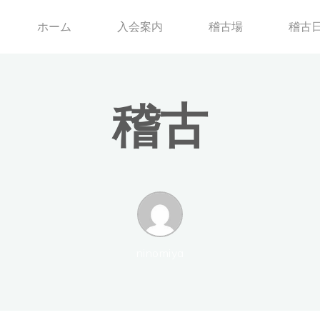
ホーム
入会案内
稽古場
稽古
稽
古
古
ninomiya