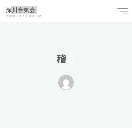
コ
深川合気会
ン
公益財団法人合気会公認
テ
ン
ツ
へ
ス
稽
古
キ
ッ
プ
ninomiya