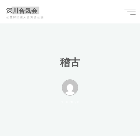
コ
深川合気会
ン
公益財団法人合気会公認
テ
ン
ツ
へ
ス
稽
稽
古
キ
ッ
プ
ninomiya