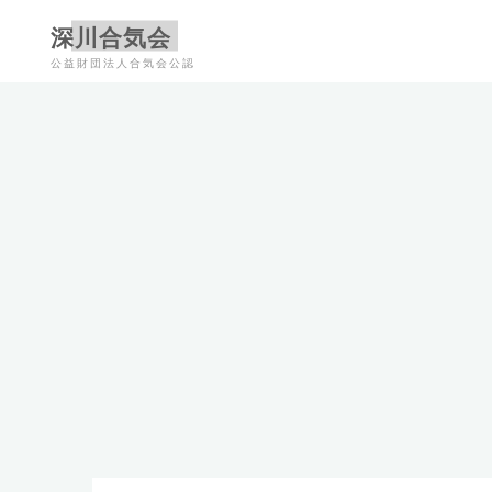
コ
深川合気会
ン
公益財団法人合気会公認
テ
ン
ツ
へ
ス
キ
ッ
プ