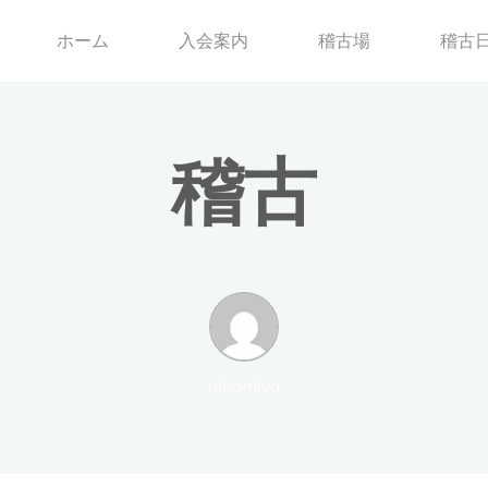
ホーム
入会案内
稽古場
稽古
稽
古
ninomiya