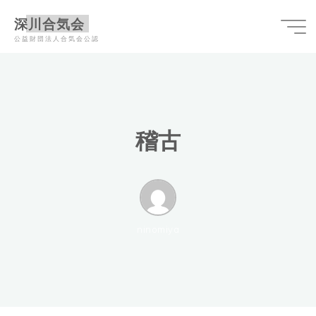
コ
深川合気会
ン
公益財団法人合気会公認
テ
ン
ツ
へ
ス
稽
稽
古
キ
ッ
プ
ninomiya