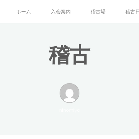
ホーム
入会案内
稽古場
稽古
稽
古
ninomiya