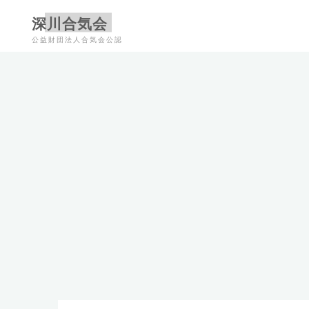
コ
深川合気会
ン
公益財団法人合気会公認
テ
ン
ツ
へ
ス
キ
ッ
プ